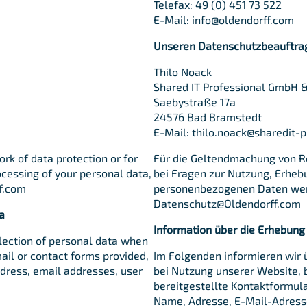
Telefax: 49 (0) 451 73 522
E-Mail: info@oldendorff.com
Unseren Datenschutzbeauftrag
Thilo Noack
Shared IT Professional GmbH &
Saebystraße 17a
24576 Bad Bramstedt
E-Mail: thilo.noack@sharedit-p
ork of data protection or for
Für die Geltendmachung von 
ocessing of your personal data,
bei Fragen zur Nutzung, Erheb
f.com
personenbezogenen Daten wend
Datenschutz@Oldendorff.com
a
Information über die Erhebun
llection of personal data when
ail or contact forms provided,
Im Folgenden informieren wir
ddress, email addresses, user
bei Nutzung unserer Website, 
bereitgestellte Kontaktformul
Name, Adresse, E-Mail-Adress