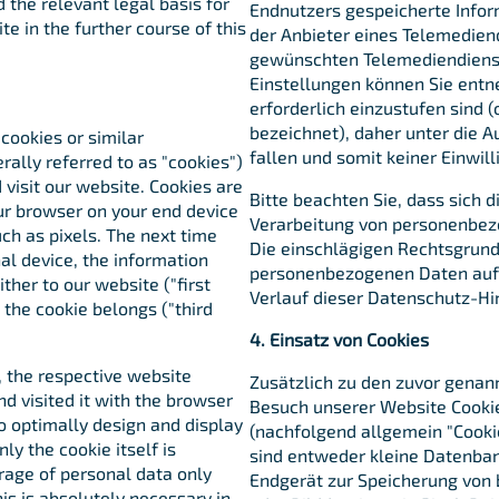
 the relevant legal basis for
Endnutzers gespeicherte Inform
e in the further course of this
der Anbieter eines Telemedien
gewünschten Telemediendienst
Einstellungen können Sie entn
erforderlich einzustufen sind 
bezeichnet), daher unter die 
 cookies or similar
fallen und somit keiner Einwil
rally referred to as "cookies")
visit our website. Cookies are
Bitte beachten Sie, dass sich 
ur browser on your end device
Verarbeitung von personenbez
uch as pixels. The next time
Die einschlägigen Rechtsgrund
al device, the information
personenbezogenen Daten auf 
ther to our website ("first
Verlauf dieser Datenschutz-Hi
 the cookie belongs ("third
4. Einsatz von Cookies
, the respective website
Zusätzlich zu den zuvor genan
d visited it with the browser
Besuch unserer Website Cookie
o optimally design and display
(nachfolgend allgemein "Cooki
ly the cookie itself is
sind entweder kleine Datenban
orage of personal data only
Endgerät zur Speicherung von
his is absolutely necessary in