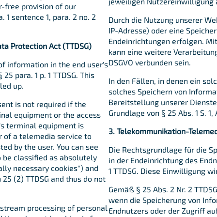
jeweiligen Nutzereinwilligun
r-free provision of our
. 1 sentence 1, para. 2 no. 2
Durch die Nutzung unserer Webs
IP-Adresse) oder eine Speicher
Endeinrichtungen erfolgen. Mit
ta Protection Act (TTDSG)
kann eine weitere Verarbeitu
DSGVO verbunden sein.
of information in the end user's
 25 para. 1 p. 1 TTDSG. This
In den Fällen, in denen ein sol
led up.
solches Speichern von Informat
Bereitstellung unserer Dienste 
nt is not required if the
Grundlage von § 25 Abs. 1 S. 1,
minal equipment or the access
's terminal equipment is
3. Telekommunikation-Teleme
r of a telemedia service to
ted by the user. You can see
Die Rechtsgrundlage für die S
 be classified as absolutely
in der Endeinrichtung des Endnu
ally necessary cookies") and
1 TTDSG. Diese Einwilligung wi
n 25 (2) TTDSG and thus do not
Gemäß § 25 Abs. 2 Nr. 2 TTDSG i
wenn die Speicherung von Info
nstream processing of personal
Endnutzers oder der Zugriff au