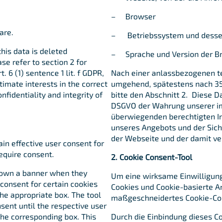
– Browser
are.
– Betriebssystem und desse
this data is deleted
– Sprache und Version der B
se refer to section 2 for
. 6 (1) sentence 1 lit. f GDPR,
Nach einer anlassbezogenen t
itimate interests in the correct
umgehend, spätestens nach 35
nfidentiality and integrity of
bitte den Abschnitt 2. Diese Dat
DSGVO der Wahrung unserer i
überwiegenden berechtigten In
unseres Angebots und der Siche
der Webseite und der damit ve
in effective user consent for
equire consent.
2. Cookie Consent-Tool
shown a banner when they
Um eine wirksame Einwilligung 
 consent for certain cookies
Cookies und Cookie-basierte A
he appropriate box. The tool
maßgeschneidertes Cookie-Con
nsent until the respective user
the corresponding box. This
Durch die Einbindung dieses C