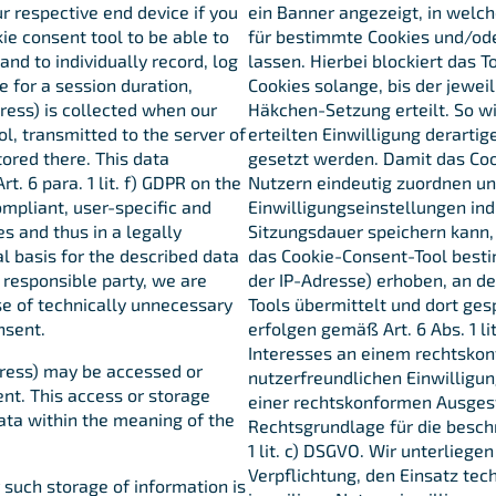
r respective end device if you
ein Banner angezeigt, in welc
kie consent tool to be able to
für bestimmte Cookies und/od
and to individually record, log
lassen. Hierbei blockiert das T
 for a session duration,
Cookies solange, bis der jewei
dress) is collected when our
Häkchen-Setzung erteilt. So wir
ol, transmitted to the server of
erteilten Einwilligung derarti
tored there. This data
gesetzt werden. Damit das Coo
t. 6 para. 1 lit. f) GDPR on the
Nutzern eindeutig zuordnen un
compliant, user-specific and
Einwilligungseinstellungen indi
 and thus in a legally
Sitzungsdauer speichern kann,
l basis for the described data
das Cookie-Consent-Tool besti
he responsible party, we are
der IP-Adresse) erhoben, an d
se of technically unnecessary
Tools übermittelt und dort ge
nsent.
erfolgen gemäß Art. 6 Abs. 1 l
Interesses an einem rechtskon
ddress) may be accessed or
nutzerfreundlichen Einwilligu
ent. This access or storage
einer rechtskonformen Ausges
ata within the meaning of the
Rechtsgrundlage für die beschr
1 lit. c) DSGVO. Wir unterliege
Verpflichtung, den Einsatz tec
 such storage of information is