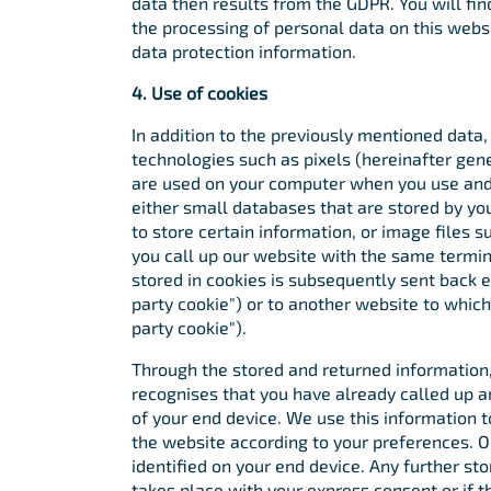
data then results from the GDPR. You will find
the processing of personal data on this websit
data protection information.
4. Use of cookies
In addition to the previously mentioned data,
technologies such as pixels (hereinafter gene
are used on your computer when you use and 
either small databases that are stored by yo
to store certain information, or image files s
you call up our website with the same termin
stored in cookies is subsequently sent back ei
party cookie") or to another website to which
party cookie").
Through the stored and returned information
recognises that you have already called up an
of your end device. We use this information t
the website according to your preferences. On
identified on your end device. Any further st
takes place with your express consent or if t