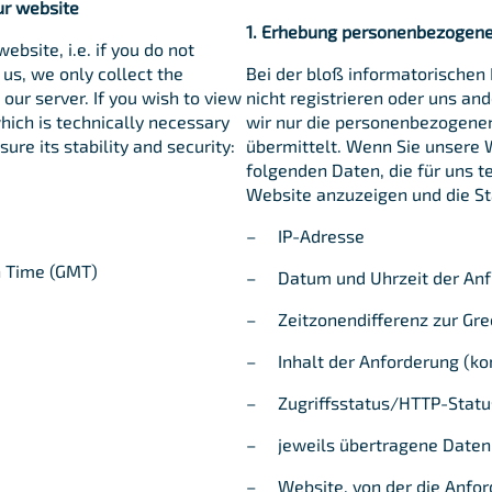
 our website
1. Erhebung personenbezogen
ebsite, i.e. if you do not
 us, we only collect the
Bei der bloß informatorischen
our server. If you wish to view
nicht registrieren oder uns an
hich is technically necessary
wir nur die personenbezogenen
ure its stability and security:
übermittelt. Wenn Sie unsere 
folgenden Daten, die für uns t
Website anzuzeigen und die Sta
– IP-Adresse
n Time (GMT)
– Datum und Uhrzeit der Anf
– Zeitzonendifferenz zur Gr
– Inhalt der Anforderung (kon
– Zugriffsstatus/HTTP-Stat
– jeweils übertragene Date
– Website, von der die Anfo