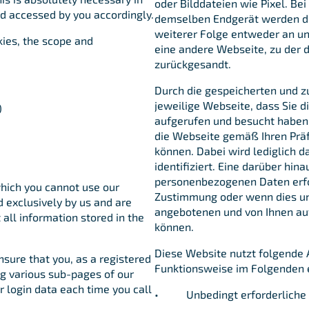
oder Bilddateien wie Pixel. Be
nd accessed by you accordingly.
demselben Endgerät werden die
weiterer Folge entweder an uns
kies, the scope and
eine andere Webseite, zu der d
zurückgesandt.
Durch die gespeicherten und z
jeweilige Webseite, dass Sie d
)
aufgerufen und besucht haben.
die Webseite gemäß Ihren Prä
können. Dabei wird lediglich d
identifiziert. Eine darüber hi
personenbezogenen Daten erfol
which you cannot use our
Zustimmung oder wenn dies unb
 exclusively by us and are
angebotenen und von Ihnen au
 all information stored in the
können.
Diese Website nutzt folgende 
nsure that you, as a registered
Funktionsweise im Folgenden 
g various sub-pages of our
r login data each time you call
• Unbedingt erforderliche C